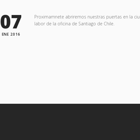
07
Proximamnete abriremos nuestras puertas en la ci
labor de la oficina de Santiago de Chile.
ENE 2016